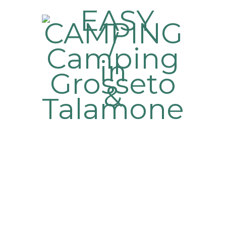
De accommodatie is zo mooi als de foto’s beloven!
Alles is prima verlopen en we hebben een
uitstekend verblijf gehad. Aanbevolen!
– Judith
Kim is een geweldige gastheer. Harde werker,
schoon en vriendelijk. We hielden van zijn concept,
gemeenschappelijke keukens zijn leuk. Midden op
de camping onder de dennenbomen.
– Mattia