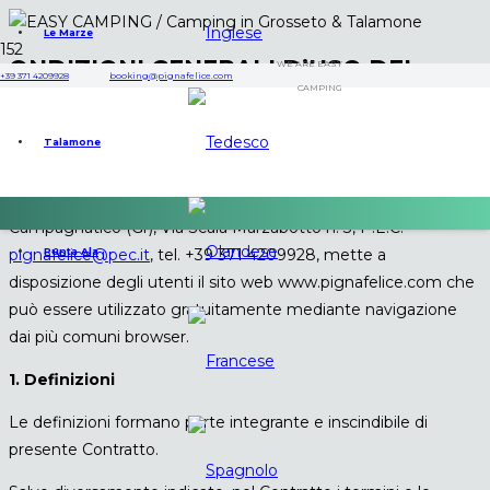
Le Marze
ONDIZIONI GENERALI D’USO DEL
WE ARE EASY
+39 371 4209928
booking@pignafelice.com
CAMPING
SITO WEB WWW.PIGNAFELICE.COM
Talamone
La ditta individuale Pigna Felice di Kim Froning, nato in
Germania (EE) il 24/02/1975, Codice fiscale
FRNKMI75B24Z112U e P. Iva 01631390539, con sede in
Campagnatico (Gr), Via Scala Marzabotto n. 3, P.E.C.
Punta Ala
pignafelice@pec.it
, tel. +39 371 4209928, mette a
disposizione degli utenti il sito web www.pignafelice.com che
può essere utilizzato gratuitamente mediante navigazione
dai più comuni browser.
1. Definizioni
Le definizioni formano parte integrante e inscindibile di
presente Contratto.