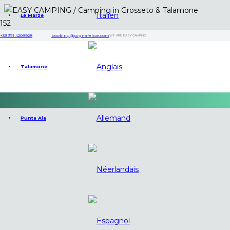
Le Marze
+39 371 4209928
booking@pignafelice.com
WE ARE EASY CAMPING
Talamone
Punta Ala