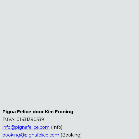
Pigna Felice door Kim Froning
P.IVA: 01631390539
info@pignafelice.com
(Info)
booking@pignafelice.com
(Booking)